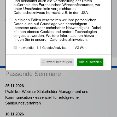
Insolvenzverfahren
Eckardt
Grundpfandrechte im
Insolvenzverfahren
Mitlehner
Datenschutzhinweisen
.
Mobiliarsicherheiten im
Insolvenzverfahren
notwendig
Google Analytics
VG Wort
Auswahl bestätigen
Alle auswählen
Passende Seminare
25.11.2026
Praktiker-Webinar Stakeholder Management und
Kommunikation - essenziell für erfolgreiche
Sanierungsverfahren
16.11.2026