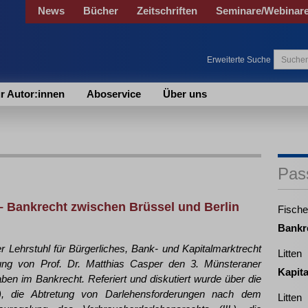
News
Bücher
Zeitschriften
Seminare/Webinar
Erweiterte Suche
r Autor:innen
Aboservice
Über uns
Pas
– Bankrecht zwischen Brüssel und Berlin
Fische
Bankr
 Lehrstuhl für Bürgerliches, Bank- und Kapitalmarktrecht
Litten
tung von Prof. Dr. Matthias Casper den 3. Münsteraner
Kapit
en im Bankrecht. Referiert und diskutiert wurde über die
.), die Abtretung von Darlehensforderungen nach dem
Litten