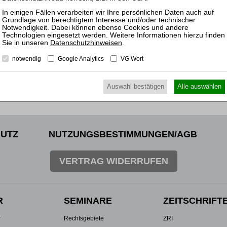
ewünschten Beitrag kostenpflichtig mit
PayPal
.
inkl. 7 % MwSt. kaufen
Datenschutzhinweisen
.
notwendig
Google Analytics
VG Wort
Auswahl bestätigen
Alle auswählen
UTZ
NUTZUNGSBESTIMMUNGEN/AGB
VERTRAG WIDERRUFEN
R
SEMINARE
ZEITSCHRIFT
r
Rechtsgebiete
ZRI