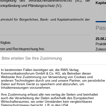
euregelung des Verbraucherdarlehensrechts (III.), die
Kapit
Kontopfändung und Pfändungsschutz (V.).
Lehrstuhl für Bürgerliches, Bank- und Kapitalmarktrecht der
Pas
25.08.
rfügbar.
Prakti
zen und Rechtsprechung frei.
Zulass
Insolv
27.11.
Köln: 
fügen, können Sie den gewünschten Beitrag trotzdem
Höchst
16.09.
ewünschten Beitrag kostenpflichtig per Rechnung.
Mitarb
Praxis
inkl. 7 % MwSt. kaufen