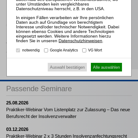
Bankrecht
Holzapfel / Pöllath / Engelhardt / Fischer (Hrsg.)
Unternehmenskauf in
Recht und Praxis
Datenschutzhinweisen
.
d'Avoine / d'Avoine
notwendig
Google Analytics
VG Wort
Arzt und Praxis in Krise
und Insolvenz
Auswahl bestätigen
Alle auswählen
Passende Seminare
25.08.2026
Praktiker-Webinar Vom Listenplatz zur Zulassung – Das neue
Berufsrecht der Insolvenzverwalter
03.12.2026
Praktiker-Webinar 2 x 3 Stunden Insolvenzanfechtungsrecht