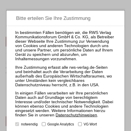
Der Inhalt dieses Beitrags ist nicht frei verfügbar.
Für Abonnenten ist der Zugang zu Aufsätzen und
Rechtsprechung frei.
Login
Sollten Sie über kein Abonnement verfügen, können Sie
den gewünschten Beitrag trotzdem kostenpflichtig
erwerben:
Erwerben Sie den gewünschten Beitrag kostenpflichtig per
Rechnung.
Datenschutzhinweisen
.
Beitrag für 21,90 € inkl. 7 % MwSt. kaufen
notwendig
Google Analytics
VG Wort