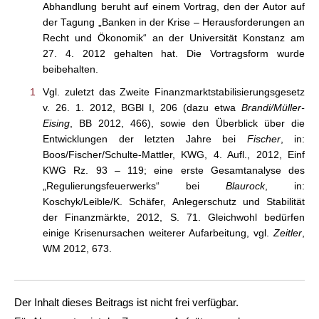
Abhandlung beruht auf einem Vortrag, den der Autor auf
der Tagung „Banken in der Krise – Herausforderungen an
Recht und Ökonomik“ an der Universität Konstanz am
27. 4. 2012 gehalten hat. Die Vortragsform wurde
beibehalten.
1
Vgl. zuletzt das Zweite Finanzmarktstabilisierungsgesetz
v. 26. 1. 2012, BGBl I, 206 (dazu etwa
Brandi/Müller-
Eising
, BB 2012, 466), sowie den Überblick über die
Entwicklungen der letzten Jahre bei
Fischer
, in:
Boos/Fischer/Schulte-Mattler, KWG, 4. Aufl., 2012, Einf
KWG Rz. 93 – 119; eine erste Gesamtanalyse des
„Regulierungsfeuerwerks“ bei
Blaurock
, in:
Koschyk/Leible/K. Schäfer, Anlegerschutz und Stabilität
der Finanzmärkte, 2012, S. 71. Gleichwohl bedürfen
einige Krisenursachen weiterer Aufarbeitung, vgl.
Zeitler
,
WM 2012, 673.
Der Inhalt dieses Beitrags ist nicht frei verfügbar.