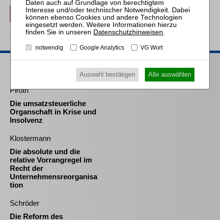
Beitrag für 21,90 € inkl. 7 % MwSt. kaufen
Datenschutzhinweisen
.
zurück
notwendig
Google Analytics
VG Wort
Passende Bücher
Auswahl bestätigen
Alle auswählen
Piroth
Die umsatzsteuerliche
Organschaft in Krise und
Insolvenz
Klostermann
Die absolute und die
relative Vorrangregel im
Recht der
Unternehmensreorganisa
tion
Schröder
Die Reform des