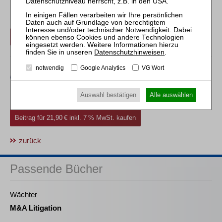
Erwerben Sie den gewünschten Beitrag kostenpflichtig per
Rechnung.
Beitrag für 21,90 € inkl. 7 % MwSt. kaufen
Datenschutzhinweisen
.
notwendig
Google Analytics
VG Wort
Erwerben Sie den gewünschten Beitrag kostenpflichtig mit
Auswahl bestätigen
Alle auswählen
PayPal
.
Beitrag für 21,90 € inkl. 7 % MwSt. kaufen
zurück
Passende Bücher
Wächter
M&A Litigation