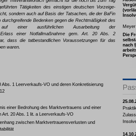
egel“ mitverantwortlich gemacht für die noch bis zum Tag
Vergü
geführten Tätigkeiten des einstigen deutschen Vorzeige-
(vorlä
icht, sondern auch auf Basis der Tatsachen, die der BaFin
Insol
n durchgreifende Bedenken gegen die Rechtmäßigkeit des
Meyer
d auf einer ausführlichen Ausarbeitung der
 Erlass einer Notfallmaßnahme gem. Art. 20 Abs. 2
Die Fr
selbst
ar, dass die tatbestandlichen Voraussetzungen für das
nach §
ben waren.
arbeit
Persp
. 20 Abs. 1 Leerverkaufs-VO und deren Konkretisierung
Pas
012
25.08.
tnis einer Bedrohung des Marktvertrauens und einer
Prakti
n Art. 20 Abs. 1 lit. a Leerverkaufs-VO
Zulass
Insolv
enhang zwischen Marktvertrauensverlusten und
bilität
14.10.