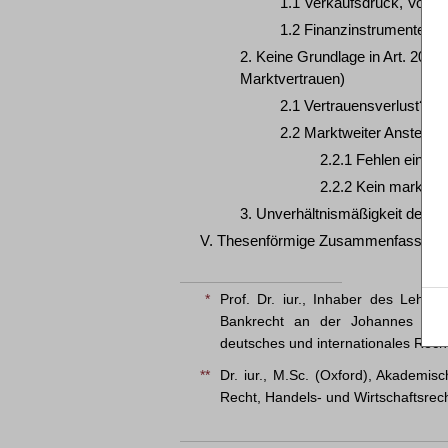
1.1 Verkaufsdruck, Volatil
1.2 Finanzinstrumente, die
2. Keine Grundlage in Art. 20 Ab
Marktvertrauen)
2.1 Vertrauensverlust?
2.2 Marktweiter Ansteckun
2.2.1 Fehlen einer
2.2.2 Kein marktwe
3. Unverhältnismäßigkeit des V
V. Thesenförmige Zusammenfassung
*
Prof. Dr. iur., Inhaber des Lehrst
Bankrecht an der Johannes Guten
deutsches und internationales Rech
**
Dr. iur., M.Sc. (Oxford), Akademis
Recht, Handels- und Wirtschaftsrec