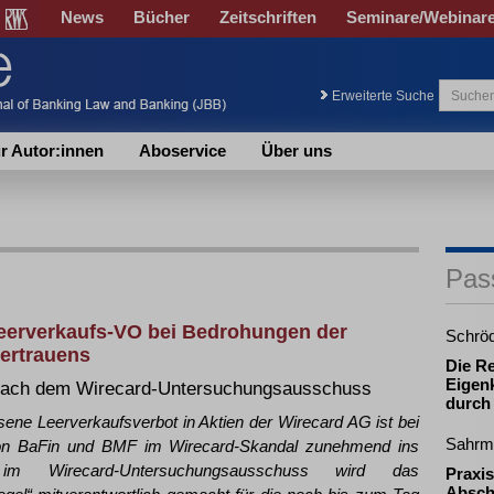
News
Bücher
Zeitschriften
Seminare/Webinar
Erweiterte Suche
r Autor:innen
Aboservice
Über uns
Pas
Leerverkaufs-VO bei Bedrohungen der
Schrö
vertrauens
Die R
Eigenk
 nach dem Wirecard-Untersuchungsausschuss
durch
ene Leerverkaufsverbot in Aktien der Wirecard AG ist bei
Sahrm
e von BaFin und BMF im Wirecard-Skandal zunehmend ins
im Wirecard-Untersuchungsausschuss wird das
Praxis
Absch