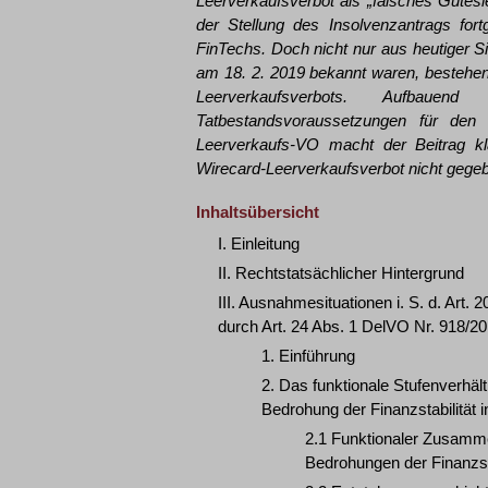
Leerverkaufsverbot als „falsches Gütesi
der Stellung des Insolvenzantrags fort
FinTechs. Doch nicht nur aus heutiger S
am 18. 2. 2019 bekannt waren, bestehe
Leerverkaufsverbots. Aufbauen
Tatbestandsvoraussetzungen für den
Leerverkaufs-VO macht der Beitrag kl
Wirecard-Leerverkaufsverbot nicht gege
Inhaltsübersicht
I. Einleitung
II. Rechtstatsächlicher Hintergrund
III. Ausnahmesituationen i. S. d. Art
durch Art. 24 Abs. 1 DelVO Nr. 918/2
1. Einführung
2. Das funktionale Stufenverhäl
Bedrohung der Finanzstabilität i
2.1 Funktionaler Zusamm
Bedrohungen der Finanzsta