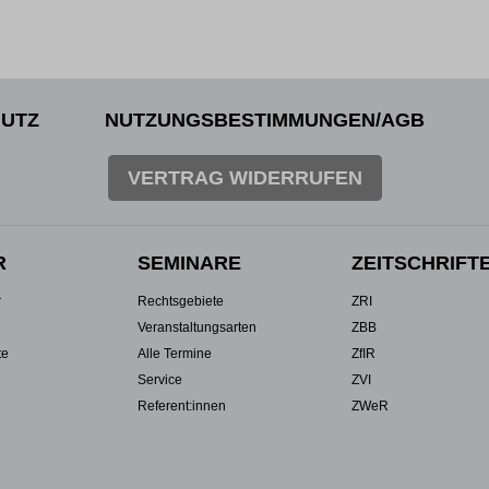
UTZ
NUTZUNGSBESTIMMUNGEN/AGB
VERTRAG WIDERRUFEN
R
SEMINARE
ZEITSCHRIFT
r
Rechtsgebiete
ZRI
Veranstaltungsarten
ZBB
te
Alle Termine
ZfIR
Service
ZVI
Referent:innen
ZWeR