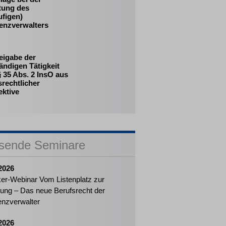
tung des
ufigen)
venzverwalters
eigabe der
ändigen Tätigkeit
 35 Abs. 2 InsO aus
srechtlicher
ektive
sende Seminare
2026
ker-Webinar Vom Listenplatz zur
ung – Das neue Berufsrecht der
enzverwalter
2026