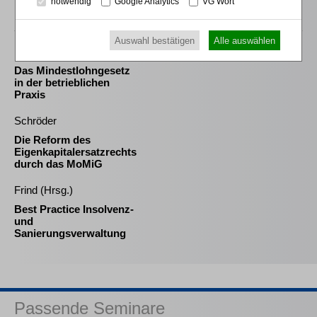
notwendig
Google Analytics
VG Wort
Passende Bücher
Auswahl bestätigen
Alle auswählen
Pötters LL.M. (Cambridge) / Krause / Mückl
Das Mindestlohngesetz
in der betrieblichen
Praxis
Schröder
Die Reform des
Eigenkapitalersatzrechts
durch das MoMiG
Frind (Hrsg.)
Best Practice Insolvenz-
und
Sanierungsverwaltung
Passende Seminare