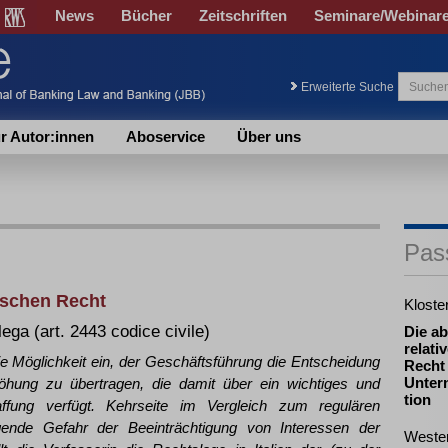
News
Bücher
Zeitschriften
Seminare/Webinar
Erweiterte Suche
r Autor:innen
Aboservice
Über uns
Pas
ischen Recht
Klost
ega (art. 2443 codice civile)
Die ab
relati
e Möglichkeit ein, der Geschäftsführung die Entscheidung
Recht
Unter
höhung zu übertragen, die damit über ein wichtiges und
tion
haffung verfügt. Kehrseite im Vergleich zum regulären
igende Gefahr der Beeinträchtigung von Interessen der
Weste