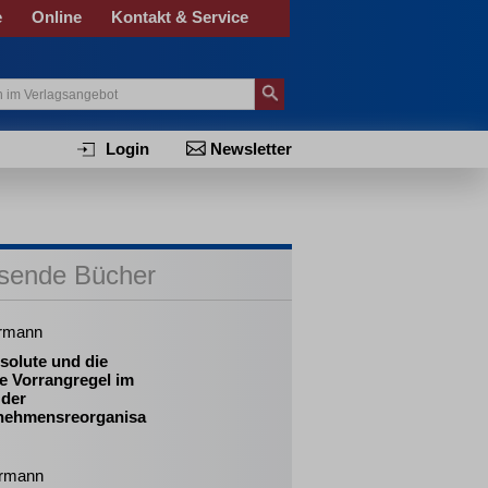
e
Online
Kontakt & Service
Login
Newsletter
sende Bücher
ermann
solute und die
ve Vorrangregel im
 der
nehmensreorganisa
rmann