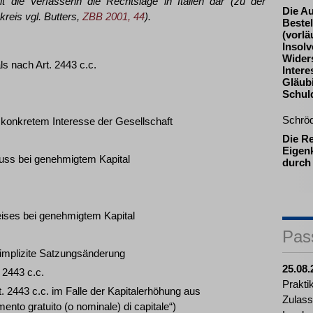
lt die Verfasserin die Rechtslage in Italien dar (zu der
Die A
reis vgl. Butters,
ZBB 2001, 44
).
Beste
(vorlä
Insolv
Widers
s nach Art. 2443 c.c.
Inter
Gläub
Schul
Schrö
konkretem Interesse der Gesellschaft
Die R
Eigenk
uss bei genehmigtem Kapital
durch
eises bei genehmigtem Kapital
Pas
implizite Satzungsänderung
25.08.
 2443 c.c.
Prakti
. 2443 c.c. im Falle der Kapitalerhöhung aus
Zulass
ento gratuito (o nominale) di capitale“)