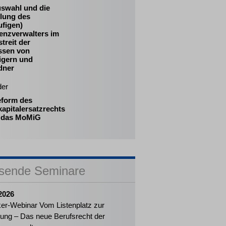
uswahl und die
llung des
ufigen)
enzverwalters im
treit der
essen von
igern und
dner
der
eform des
apitalersatzrechts
 das MoMiG
sende Seminare
2026
ker-Webinar Vom Listenplatz zur
ung – Das neue Berufsrecht der