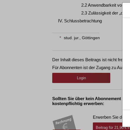
2.2 Anwendbarkeit von Art.
2.3 Zulässigkeit der „dele
IV. Schlussbetrachtung
*
stud. jur., Göttingen
Der Inhalt dieses Beitrags ist nicht frei ve
Für Abonnenten ist der Zugang zu Aufsät
Login
Sollten Sie über kein Abonnement ver
kostenpflichtig erwerben:
Erwerben Sie den g
Beitrag für 21,90 € 