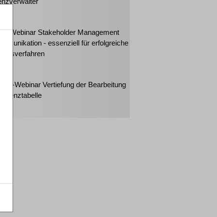
enzverwalter
2026
ker-Webinar Stakeholder Management
mmunikation - essenziell für erfolgreiche
ungsverfahren
2026
eiter-Webinar Vertiefung der Bearbeitung
solvenztabelle