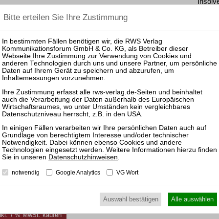
Insolv
 2443 c.c. auf die „società a responsabilità limitata“
ga esecutiva“
25.11.
Prakti
und Ko
Sanier
11.11.
Mitarb
der In
rfügbar.
zen und Rechtsprechung frei.
Datenschutzhinweisen
.
fügen, können Sie den gewünschten Beitrag trotzdem
notwendig
Google Analytics
VG Wort
ewünschten Beitrag kostenpflichtig per Rechnung.
Auswahl bestätigen
Alle auswählen
inkl. 7 % MwSt. kaufen