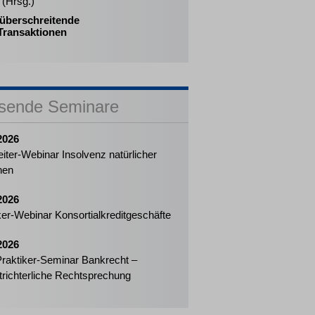
 (Hrsg.)
überschreitende
ransaktionen
sende Seminare
2026
eiter-Webinar Insolvenz natürlicher
nen
2026
ker-Webinar Konsortialkreditgeschäfte
2026
Praktiker-Seminar Bankrecht –
richterliche Rechtsprechung