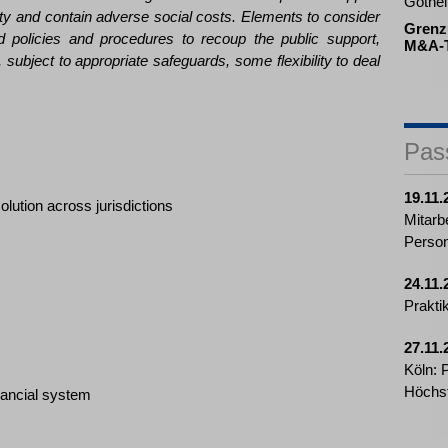
Göthel
ity and contain adverse social costs. Elements to consider
Grenz
ied policies and procedures to recoup the public support,
M&A-T
bject to appropriate safeguards, some flexibility to deal
Pas
19.11.
olution across jurisdictions
Mitarb
Perso
24.11.
Prakti
27.11.
Köln: 
Höchst
nancial system