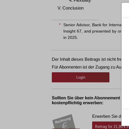
4. Flexibility
V. Conclusion
*
Senior Advisor, Bank for Internation
Insight 67, and presented by one o
in 2025.
Der Inhalt dieses Beitrags ist nicht frei ve
Für Abonnenten ist der Zugang zu Aufsät
Login
Sollten Sie über kein Abonnement ver
kostenpflichtig erwerben:
Erwerben Sie den g
Beitrag für 21,90 € 