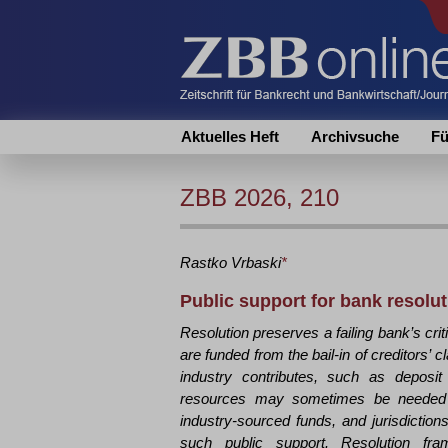
Aktuelles Heft
Archivsuche
Fü
ZBB 2026, 210
Rastko
Vrbaski
*
Public support for bank resolu
Resolution preserves a failing bank’s criti
are funded from the bail-in of creditors’ c
industry contributes, such as deposit
resources may sometimes be needed t
industry-sourced funds, and jurisdiction
such public support. Resolution fra