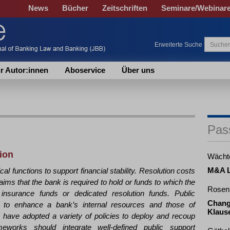
News
Bücher
Zeitschriften
Seminare/Webinar
Erweiterte Suche
r Autor:innen
Aboservice
Über uns
Pas
tion
Wächt
M&A L
cal functions to support financial stability. Resolution costs
laims that the bank is required to hold or funds to which the
Rosen
 insurance funds or dedicated resolution funds. Public
Chang
o enhance a bank’s internal resources and those of
Klause
s have adopted a variety of policies to deploy and recoup
meworks should integrate well-defined public support