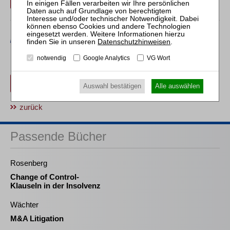
Datenschutzhinweisen
.
Erwerben Sie den gewünschten Beitrag kostenpflichtig mit
notwendig
Google Analytics
VG Wort
PayPal
.
Beitrag für 21,90 € inkl. 7 % MwSt. kaufen
Auswahl bestätigen
Alle auswählen
zurück
Passende Bücher
Rosenberg
Change of Control-
Klauseln in der Insolvenz
Wächter
M&A Litigation