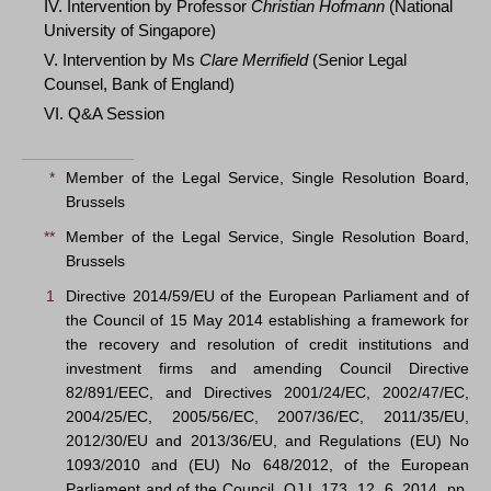
IV. Intervention by Professor
Christian Hofmann
(National
University of Singapore)
V. Intervention by Ms
Clare Merrifield
(Senior Legal
Counsel, Bank of England)
VI. Q&A Session
*
Member of the Legal Service, Single Resolution Board,
Brussels
**
Member of the Legal Service, Single Resolution Board,
Brussels
1
Directive 2014/59/EU of the European Parliament and of
the Council of 15 May 2014 establishing a framework for
the recovery and resolution of credit institutions and
investment firms and amending Council Directive
82/891/EEC, and Directives 2001/24/EC, 2002/47/EC,
2004/25/EC, 2005/56/EC, 2007/36/EC, 2011/35/EU,
2012/30/EU and 2013/36/EU, and Regulations (EU) No
1093/2010 and (EU) No 648/2012, of the European
Parliament and of the Council, OJ L 173, 12. 6. 2014, pp.