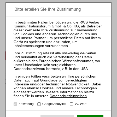
*
Prof. Dr. iur., EBS Universität für Wirtschaft und Recht,
Wiesbaden. Der Beitrag beruht nicht auf einer Anfrage
aus der Praxis.
Der Inhalt dieses Beitrags ist nicht frei verfügbar.
Für Abonnenten ist der Zugang zu Aufsätzen und
Rechtsprechung frei.
Login
Sollten Sie über kein Abonnement verfügen, können Sie
den gewünschten Beitrag trotzdem kostenpflichtig
erwerben:
Datenschutzhinweisen
.
notwendig
Google Analytics
VG Wort
Erwerben Sie den gewünschten Beitrag kostenpflichtig per