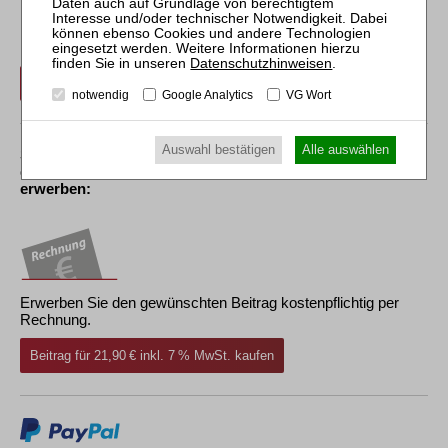
Der Inhalt dieses Beitrags ist nicht frei verfügbar.
Für Abonnenten ist der Zugang zu Aufsätzen und
Rechtsprechung frei.
Datenschutzhinweisen
.
Login
notwendig
Google Analytics
VG Wort
Auswahl bestätigen
Alle auswählen
Sollten Sie über kein Abonnement verfügen, können Sie
den gewünschten Beitrag trotzdem kostenpflichtig
erwerben:
Erwerben Sie den gewünschten Beitrag kostenpflichtig per
Rechnung.
Beitrag für 21,90 € inkl. 7 % MwSt. kaufen