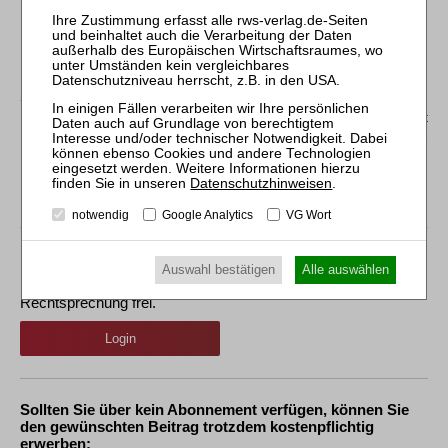
3.2.1 Organwalterhaftung
3.2.2 Expertenhaftung
V. Ausblick
*
Dr. iur., B.A., LL.M. (Harvard), wissenschaftlicher Referent
in der Abteilung Unternehmens- und Steuerrecht am Max-
Planck-Institut für Steuerrecht und Öffentliche Finanzen,
München.
Datenschutzhinweisen
.
notwendig
Google Analytics
VG Wort
Der Inhalt dieses Beitrags ist nicht frei verfügbar.
Auswahl bestätigen
Alle auswählen
Für Abonnenten ist der Zugang zu Aufsätzen und
Rechtsprechung frei.
Login
Sollten Sie über kein Abonnement verfügen, können Sie
den gewünschten Beitrag trotzdem kostenpflichtig
erwerben: