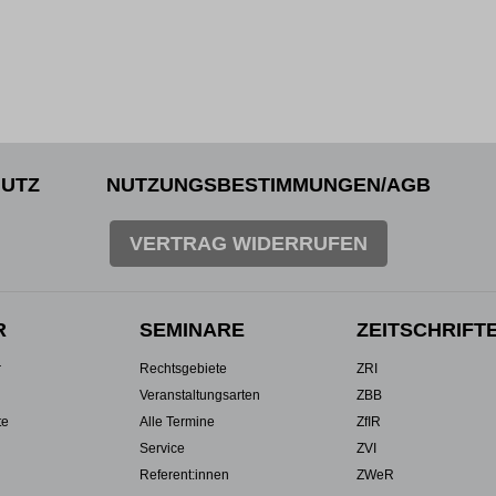
UTZ
NUTZUNGSBESTIMMUNGEN/AGB
VERTRAG WIDERRUFEN
R
SEMINARE
ZEITSCHRIFT
r
Rechtsgebiete
ZRI
Veranstaltungsarten
ZBB
te
Alle Termine
ZfIR
Service
ZVI
Referent:innen
ZWeR