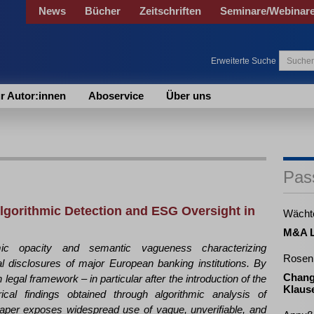
News
Bücher
Zeitschriften
Seminare/Webinar
Erweiterte Suche
r Autor:innen
Aboservice
Über uns
Pas
Algorithmic Detection and ESG Oversight in
Wächt
M&A L
mic opacity and semantic vagueness characterizing
Rosen
al disclosures of major European banking institutions. By
Chang
egal framework – in particular after the introduction of the
Klause
cal findings obtained through algorithmic analysis of
 paper exposes widespread use of vague, unverifiable, and