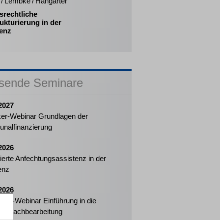
/ Lembke / Hangarter
srechtliche
ukturierung in der
venz
sende Seminare
2027
ker-Webinar Grundlagen der
nalfinanzierung
2026
izierte Anfechtungsassistenz in der
enz
2026
eiter-Webinar Einführung in die
enzsachbearbeitung