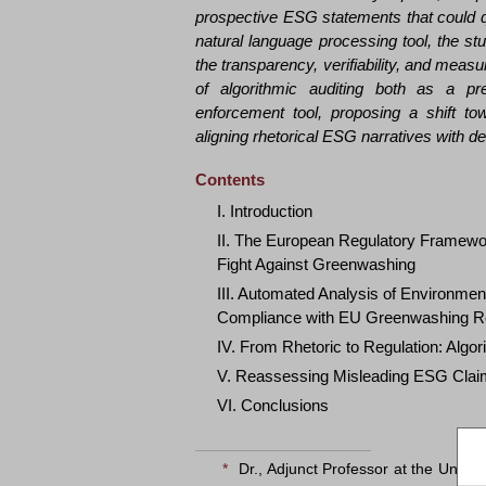
prospective ESG statements that could 
natural language processing tool, the stud
the transparency, verifiability, and meas
of algorithmic auditing both as a p
enforcement tool, proposing a shift t
aligning rhetorical ESG narratives with
Contents
I. Introduction
II. The European Regulatory Framework 
Fight Against Greenwashing
III. Automated Analysis of Environme
Compliance with EU Greenwashing Re
IV. From Rhetoric to Regulation: Alg
V. Reassessing Misleading ESG Clai
VI. Conclusions
*
Dr., Adjunct Professor at the Univer