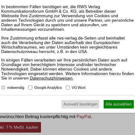
ford Law School
rfügbar.
zen und Rechtsprechung frei.
fügen, können Sie den gewünschten Beitrag trotzdem
Datenschutzhinweisen
.
ewünschten Beitrag kostenpflichtig per Rechnung.
notwendig
Google Analytics
VG Wort
inkl. 7 % MwSt. kaufen
Auswahl bestätigen
Alle auswählen
ewünschten Beitrag kostenpflichtig mit
PayPal
.
inkl. 7 % MwSt. kaufen