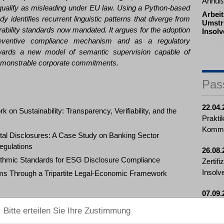
Annuß 
qualify as misleading under EU law. Using a Python-based
Arbeit
y identifies recurrent linguistic patterns that diverge from
Umstr
urability standards now mandated. It argues for the adoption
Insol
reventive compliance mechanism and as a regulatory
owards a new model of semantic supervision capable of
 demonstrable corporate commitments.
Pas
22.04.
on Sustainability: Transparency, Verifiability, and the
Prakti
Kommu
ntal Disclosures: A Case Study on Banking Sector
gulations
26.08.
orithmic Standards for ESG Disclosure Compliance
Zertif
Insolv
ms Through a Tripartite Legal-Economic Framework
07.09.
Mitarb
Insolv
sity of Bologna; Affiliate of the Transatlantic Technology Law