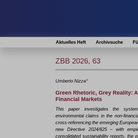
Aktuelles Heft
Archivsuche
Fü
ZBB 2026, 63
Umberto
Nizza
*
Green Rhetoric, Grey Reality: 
Financial Markets
This paper investigates the syste
environmental claims in the non-financi
cross-referencing the emerging European l
new Directive 2024/825 – with empiri
consolidated sustainability reports, the