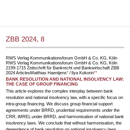
ZBB 2024, 8
RWS Verlag Kommunikationsforum GmbH & Co. KG, Köln
RWS Verlag Kommunikationsforum GmbH & Co. KG, Köln
2199-1715
Zeitschrift für Bankrecht und Bankwirtschaft
ZBB
2024
Articles
Matthias
Haentjens
*
/
Ilya
Kokorin
**
BANK RESOLUTION AND NATIONAL INSOLVENCY LAW:
THE CASE OF GROUP FINANCING
This article explores the complex interplay between bank
resolution and national insolvency law, with a specific focus on
intra-group financing. We discuss group financial support
agreements under BRRD, prudential requirements under the
CRR, iMREL under BRRD, and harmonisation of national bank
insolvency laws. We conclude that without harmonisation, the
dependence of bank resolution on national insolvency laws