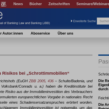
News
Bücher
Zeitschriften
Seminare/Webinar
Erweiterte Suche
r Autor:innen
Aboservice
Über uns
Pas
 Risikos bei „Schrottimmobilien“
Schrö
Die R
richtshofs (EuGH
ZBB 2005, 436
– Schulte/Badenia, und
Eigenk
Volksbank/Conrads u. a.) haben die Kreditinstitute bei
durch
erte Risiko aus der Immobilieninvestition des Verbrauchers
ormulierten europarechtlichen Vorgabe in nationales Recht
Feicht
sseite eines Schadensersatzanspruches erörtert worden.
Die A
eschlagenen Immobilieninvestition ist notwendig, um das
Betrie