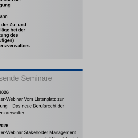
gung
ann
 der Zu- und
läge bei der
tung des
ufigen)
venzverwalters
sende Seminare
2026
ker-Webinar Vom Listenplatz zur
ung – Das neue Berufsrecht der
enzverwalter
2026
ker-Webinar Stakeholder Management