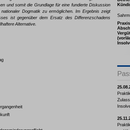
Kündi
men und somit die Grundlage für eine fundierte Diskussion
nationaler Dogmatik zu ermöglichen. Im Ergebnis zeigt
Sahrm
esses ist gegenüber dem Ersatz des Differenzschadens
Praxis
haftere Alternative.
Absch
Vergü
(vorlä
Insol
ag
Pas
25.08.
Prakti
Zulass
Insolv
ergangenheit
ukunft
25.11.
Prakti