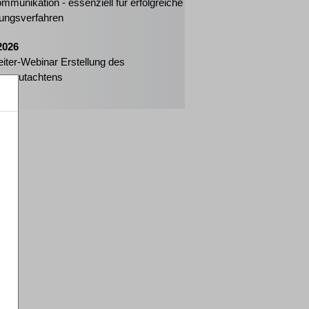
mmunikation - essenziell für erfolgreiche
ungsverfahren
2026
eiter-Webinar Erstellung des
enzgutachtens