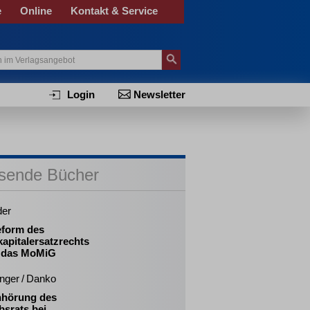
e
Online
Kontakt & Service
Login
Newsletter
sende Bücher
der
eform des
apitalersatzrechts
 das MoMiG
inger / Danko
nhörung des
bsrats bei