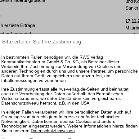
adensminderungspflicht
und Ko
Sanier
f
17.11.
ch erzielte Erträge
Mitarb
hafter Leerstand
Insolv
mensjurist (Risikomanagement), Berlin
), Sachverständiger für Grundstücksbewertung
rfügbar.
Datenschutzhinweisen
.
zen und Rechtsprechung frei.