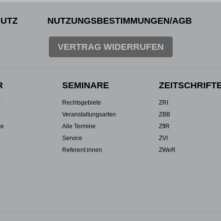
UTZ
NUTZUNGSBESTIMMUNGEN/AGB
VERTRAG WIDERRUFEN
R
SEMINARE
ZEITSCHRIFT
r
Rechtsgebiete
ZRI
Veranstaltungsarten
ZBB
te
Alle Termine
ZfIR
Service
ZVI
Referent:innen
ZWeR