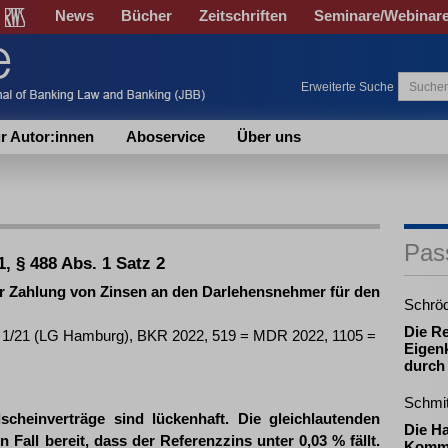
News
Bücher
Zeitschriften
Seminare/Webinar
Erweiterte Suche
r Autor:innen
Aboservice
Über uns
Pas
, § 488 Abs. 1 Satz 2
ur Zahlung von Zinsen an den Darlehensnehmer für den
Schrö
Die R
U 1/21 (LG Hamburg), BKR 2022, 519 = MDR 2022, 1105 =
Eigenk
durch
Schmi
dscheinverträge sind lückenhaft. Die gleichlautenden
Die H
 Fall bereit, dass der Referenzzins unter 0,03 % fällt.
Komma