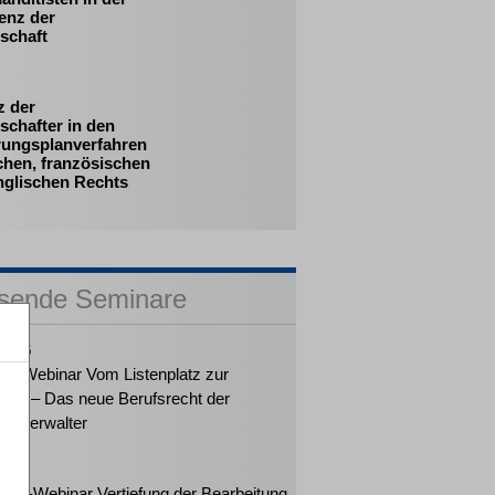
enz der
schaft
z der
schafter in den
rungsplanverfahren
chen, französischen
nglischen Rechts
sende Seminare
2026
ker-Webinar Vom Listenplatz zur
ung – Das neue Berufsrecht der
enzverwalter
2026
eiter-Webinar Vertiefung der Bearbeitung