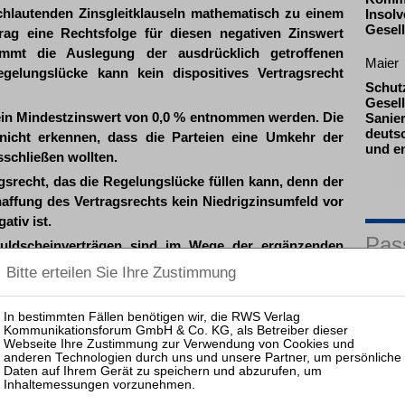
ichlautenden Zinsgleitklauseln mathematisch zu einem
Insolv
Gesell
rag eine Rechtsfolge für diesen negativen Zinswert
mmt die Auslegung der ausdrücklich getroffenen
Maier
egelungslücke kann kein dispositives Vertragsrecht
Schut
Gesell
ein Mindestzinswert von 0,0 % entnommen werden. Die
Sanie
deuts
nicht erkennen, dass die Parteien eine Umkehr der
und e
schließen wollten.
ragsrecht, das die Regelungslücke füllen kann, denn der
haffung des Vertragsrechts kein Niedrigzinsumfeld vor
ativ ist.
Pas
uldscheinverträgen sind im Wege der ergänzenden
ufüllen, dass der Darlehensgeber für den Zeitraum
lung an den Darlehensnehmer in Höhe des negativen
25.08.
renden Darlehenssumme verpflichtet ist.
Prakti
Zulass
Insolv
11.11.
Mitarb