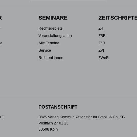
R
SEMINARE
ZEITSCHRIFT
r
Rechtsgebiete
ZRI
Veranstaltungsarten
ZBB
te
Alle Termine
ZfIR
Service
ZVI
Referent:innen
ZWeR
POSTANSCHRIFT
 KG
RWS Verlag Kommunikationsforum GmbH & Co. KG
Postfach 27 01 25
50508 Köln