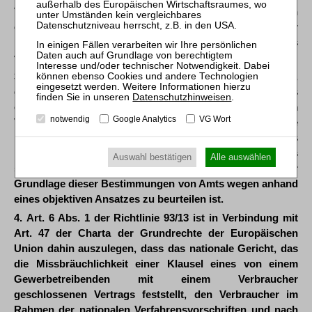
Verbraucher geschlossenen Vertrags aufzuheben, wenn
diese Aufhebung darauf hinausliefe, den Inhalt dieser
Klausel grundlegend zu ändern, was zu prüfen Sache des
vorlegenden Gerichts ist.
3. Art. 6 Abs. 1 der Richtlinie 93/13 ist dahin auszulegen,
dass für die Folgen der gerichtlichen Feststellung, dass
Datenschutzhinweisen
.
ein zwischen einem Gewerbetreibenden und einem
notwendig
Google Analytics
VG Wort
Verbraucher geschlossener Vertrag eine missbräuchliche
Klausel enthält, die Bestimmungen des nationalen Rechts
maßgeblich sind, wobei die Frage des Fortbestands eines
Auswahl bestätigen
Alle auswählen
solchen Vertrags von dem nationalen Gericht auf der
Grundlage dieser Bestimmungen von Amts wegen anhand
eines objektiven Ansatzes zu beurteilen ist.
4. Art. 6 Abs. 1 der Richtlinie 93/13 ist in Verbindung mit
Art. 47 der Charta der Grundrechte der Europäischen
Union dahin auszulegen, dass das nationale Gericht, das
die Missbräuchlichkeit einer Klausel eines von einem
Gewerbetreibenden mit einem Verbraucher
geschlossenen Vertrags feststellt, den Verbraucher im
Rahmen der nationalen Verfahrensvorschriften und nach