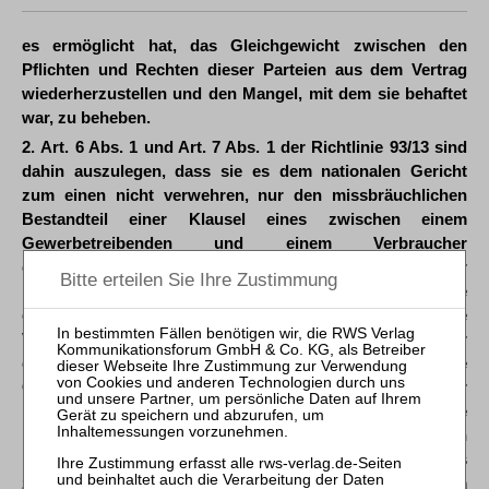
es ermöglicht hat, das Gleichgewicht zwischen den
Pflichten und Rechten dieser Parteien aus dem Vertrag
wiederherzustellen und den Mangel, mit dem sie behaftet
war, zu beheben.
2. Art. 6 Abs. 1 und Art. 7 Abs. 1 der Richtlinie 93/13 sind
dahin auszulegen, dass sie es dem nationalen Gericht
zum einen nicht verwehren, nur den missbräuchlichen
Bestandteil einer Klausel eines zwischen einem
Gewerbetreibenden und einem Verbraucher
geschlossenen Vertrags aufzuheben, wenn das mit dieser
Richtlinie verfolgte Ziel der Abschreckung durch nationale
gesetzliche Vorschriften gewährleistet wird, die ihre
Verwendung regeln, sofern dieser Bestandteil in einer
gesonderten vertraglichen Verpflichtung besteht, die
Gegenstand einer individualisierten Prüfung ihrer
Missbräuchlichkeit sein kann. Zum anderen hindern diese
Bestimmungen das vorlegende Gericht daran, nur den
missbräuchlichen Bestandteil einer Klausel eines
zwischen einem Gewerbetreibenden und einem