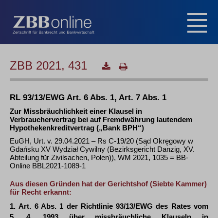
ZBB 2021, 431
RL 93/13/EWG Art. 6 Abs. 1, Art. 7 Abs. 1
Zur Missbräuchlichkeit einer Klausel in
Verbrauchervertrag bei auf Fremdwährung lautendem
Hypothekenkreditvertrag („Bank BPH“)
EuGH, Urt. v. 29.04.2021 – Rs C-19/20 (Sąd Okręgowy w
Gdańsku XV Wydział Cywilny (Bezirksgericht Danzig, XV.
Abteilung für Zivilsachen, Polen)), WM 2021, 1035 = BB-
Online BBL2021-1089-1
Aus diesen Gründen hat der Gerichtshof (Siebte Kammer)
für Recht erkannt:
1. Art. 6 Abs. 1 der Richtlinie 93/13/EWG des Rates vom
5. 4. 1993 über missbräuchliche Klauseln in