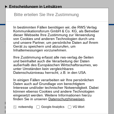
Entscheidungen in Leitsätzen
Heftarchiv
2020–2026
2026
2025
2024
2023
2022
2021
Heft 6 (S. 357–432)
Heft 5 (S. 301–356)
Heft 4 (S. 229–300)
Heft 3 (S. 149–228)
Heft 2 (S. 73–148)
Heft 1 (S. 1–72)
2020
Datenschutzhinweisen
.
2010–2019
2000–2009
notwendig
Google Analytics
VG Wort
1999