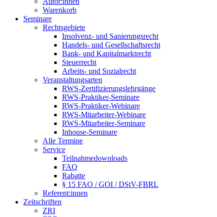
Autor:innen
Warenkorb
Seminare
Rechtsgebiete
Insolvenz- und Sanierungsrecht
Handels- und Gesellschaftsrecht
Bank- und Kapitalmarktrecht
Steuerrecht
Arbeits- und Sozialrecht
Veranstaltungsarten
RWS-Zertifizierungslehrgänge
RWS-Praktiker-Seminare
RWS-Praktiker-Webinare
RWS-Mitarbeiter-Webinare
RWS-Mitarbeiter-Seminare
Inhouse-Seminare
Alle Termine
Service
Teilnahmedownloads
FAQ
Rabatte
§ 15 FAO / GOI / DStV-FBRL
Referent:innen
Zeitschriften
ZRI