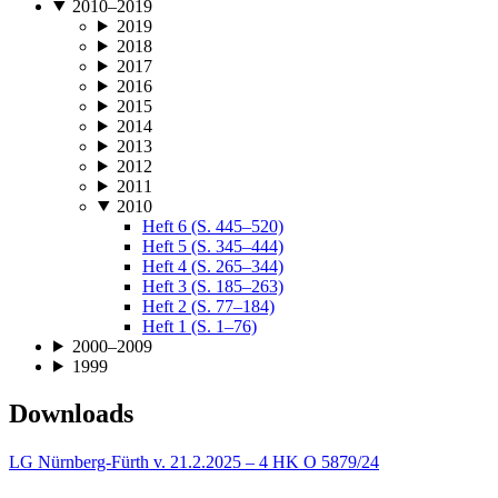
2010–2019
2019
2018
2017
2016
2015
2014
2013
2012
2011
2010
Heft 6 (S. 445–520)
Heft 5 (S. 345–444)
Heft 4 (S. 265–344)
Heft 3 (S. 185–263)
Heft 2 (S. 77–184)
Heft 1 (S. 1–76)
2000–2009
1999
Downloads
LG Nürnberg-Fürth v. 21.2.2025 – 4 HK O 5879/24