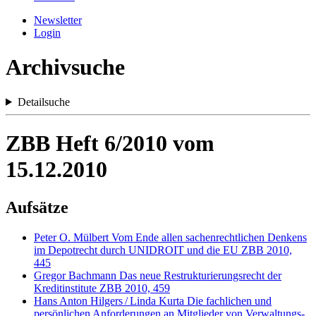
Newsletter
Login
Archivsuche
Detailsuche
ZBB Heft 6/2010 vom
15.12.2010
Aufsätze
Peter O. Mülbert
Vom Ende allen sachenrechtlichen Denkens
im Depotrecht durch UNIDROIT und die EU
ZBB 2010,
445
Gregor Bachmann
Das neue Restrukturierungsrecht der
Kreditinstitute
ZBB 2010, 459
Hans Anton Hilgers
/
Linda Kurta
Die fachlichen und
persönlichen Anforderungen an Mitglieder von Verwaltungs-