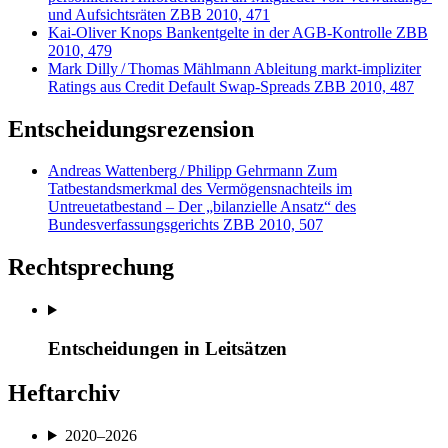
und Aufsichtsräten
ZBB 2010, 471
Kai-Oliver Knops
Bankentgelte in der AGB-Kontrolle
ZBB
2010, 479
Mark Dilly
/
Thomas Mählmann
Ableitung markt-impliziter
Ratings aus Credit Default Swap-Spreads
ZBB 2010, 487
Entscheidungsrezension
Andreas Wattenberg
/
Philipp Gehrmann
Zum
Tatbestandsmerkmal des Vermögensnachteils im
Untreuetatbestand – Der „bilanzielle Ansatz“ des
Bundesverfassungsgerichts
ZBB 2010, 507
Rechtsprechung
Entscheidungen in Leitsätzen
Heftarchiv
2020–2026