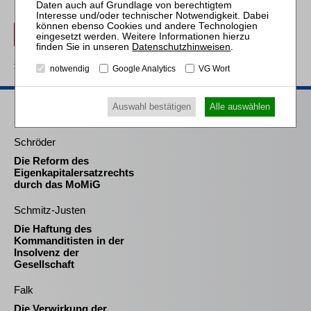
PayPal
.
Beitrag für 21,90 € inkl. 7 % MwSt. kaufen
Datenschutzhinweisen
.
zurück
notwendig
Google Analytics
VG Wort
Passende Bücher
Auswahl bestätigen
Alle auswählen
Schröder
Die Reform des
Eigenkapitalersatzrechts
durch das MoMiG
Schmitz-Justen
Die Haftung des
Kommanditisten in der
Insolvenz der
Gesellschaft
Falk
Die Verwirkung der