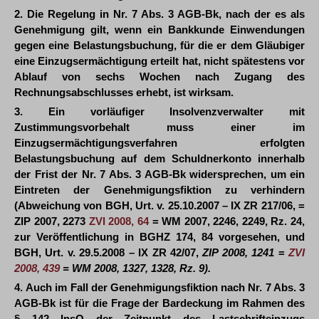
2. Die Regelung in Nr. 7 Abs. 3 AGB-Bk, nach der es als
Genehmigung gilt, wenn ein Bankkunde Einwendungen
gegen eine Belastungsbuchung, für die er dem Gläubiger
eine Einzugsermächtigung erteilt hat, nicht spätestens vor
Ablauf von sechs Wochen nach Zugang des
Rechnungsabschlusses erhebt, ist wirksam.
3. Ein vorläufiger Insolvenzverwalter mit
Zustimmungsvorbehalt muss einer im
Einzugsermächtigungsverfahren erfolgten
Belastungsbuchung auf dem Schuldnerkonto innerhalb
der Frist der Nr. 7 Abs. 3 AGB-Bk widersprechen, um ein
Eintreten der Genehmigungsfiktion zu verhindern
(Abweichung von BGH, Urt. v. 25.10.2007 – IX ZR 217/06, =
ZIP 2007, 2273
ZVI 2008, 64
= WM 2007, 2246, 2249, Rz. 24,
zur Veröffentlichung in BGHZ 174, 84 vorgesehen, und
BGH, Urt. v. 29.5.2008 – IX ZR 42/07,
ZIP 2008, 1241
=
ZVI
2008, 439
= WM 2008, 1327, 1328, Rz. 9).
4. Auch im Fall der Genehmigungsfiktion nach Nr. 7 Abs. 3
AGB-Bk ist für die Frage der Bardeckung im Rahmen des
§ 142 InsO der Zeitpunkt des Lastschrifteinzugs