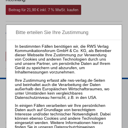
Beitrag für 21,90 € inkl. 7 % MwSt. kaufen
Erwerben Sie den gewünschten Beitrag kostenpflichtig mit
PayPal
.
Beitrag für 21,90 € inkl. 7 % MwSt. kaufen
zurück
Passende Bücher
Keller
Der Insolvenzverwalter
im Liquidationsverfahren
nach Chapter 7 des
United States Bankruptcy
Datenschutzhinweisen
.
Code