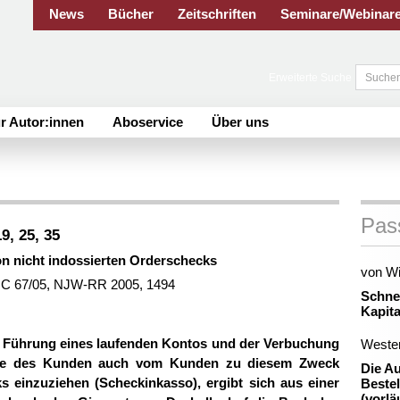
News
Bücher
Zeitschriften
Seminare/Webinar
Erweiterte Suche
r Autor:innen
Aboservice
Über uns
Pas
9, 25, 35
on nicht indossierten Orderschecks
von W
2 C 67/05, NJW-RR 2005, 1494
Schne
Kapita
er Führung eines laufenden Kontos und der Verbuchung
Weste
nge des Kunden auch vom Kunden zu diesem Zweck
Die A
ks einzuziehen (Scheckinkasso), ergibt sich aus einer
Beste
(vorlä