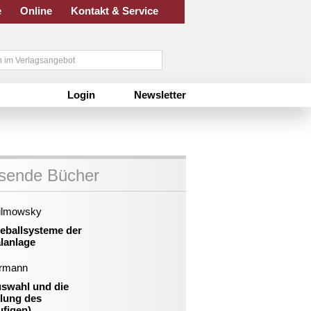
e
Online
Kontakt & Service
Login
Newsletter
sende Bücher
ilmowsky
eballsysteme der
lanlage
rmann
uswahl und die
llung des
ufigen)