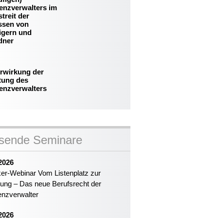
enzverwalters im
treit der
essen von
igern und
dner
erwirkung der
tung des
venzverwalters
sende Seminare
2026
ker-Webinar Vom Listenplatz zur
ung – Das neue Berufsrecht der
enzverwalter
2026