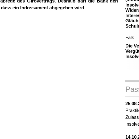
abrede des Girovertrags. Deshalb darf die Bank den
Insolv
 dass ein Indossament abgegeben wird.
Widers
Inter
Gläub
Schul
Falk
Die V
Vergü
Insol
Pas
25.08.
Prakti
Zulass
Insolv
14.10.