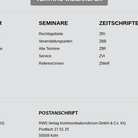
R
SEMINARE
ZEITSCHRIFT
r
Rechtsgebiete
ZRI
Veranstaltungsarten
ZBB
te
Alle Termine
ZfIR
Service
ZVI
Referent:innen
ZWeR
POSTANSCHRIFT
 KG
RWS Verlag Kommunikationsforum GmbH & Co. KG
Postfach 27 01 25
50508 Köln