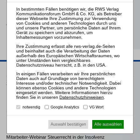
Meliß
Die
Einkommensbesteuerung
von
Personengesellschaften
in der Insolvenz
Passende Seminare
25.08.2026
Praktiker-Webinar Vom Listenplatz zur Zulassung – Das neue
Berufsrecht der Insolvenzverwalter
Datenschutzhinweisen
.
notwendig
Google Analytics
VG Wort
14.10.2026
Mitarbeiter-Webinar Steuerrecht in der Insolvenz
Auswahl bestätigen
Alle auswählen
10.03.2027
Mitarbeiter-Webinar Steuerrecht in der Insolvenz