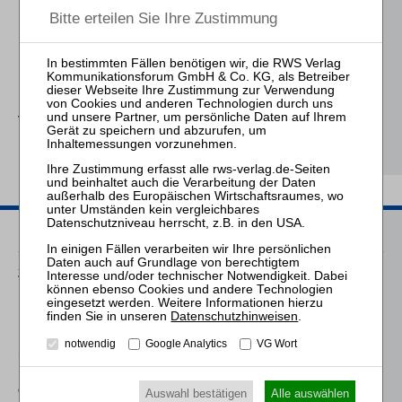
Die Anhörung des
Betriebsrats bei
Kündigung
Falk
Die Verwirkung der
Vergütung des
Insolvenzverwalters
Passende Seminare
25.08.2026
Praktiker-Webinar Vom Listenplatz zur Zulassung – Das neue
Berufsrecht der Insolvenzverwalter
Datenschutzhinweisen
.
notwendig
Google Analytics
VG Wort
16.09.2026
Mitarbeiter-Webinar Herausforderungen und Praxistipps bei
der Differenzlohnabrechnung
Auswahl bestätigen
Alle auswählen