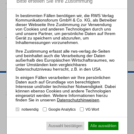
Gläubigern und
Schuldner
Meliß
Die
Einkommensbesteuerung
von
Personengesellschaften
in der Insolvenz
Passende Seminare
25.08.2026
Praktiker-Webinar Vom Listenplatz zur Zulassung – Das neue
Datenschutzhinweisen
.
Berufsrecht der Insolvenzverwalter
notwendig
Google Analytics
VG Wort
14.10.2026
Mitarbeiter-Webinar Steuerrecht in der Insolvenz
Auswahl bestätigen
Alle auswählen