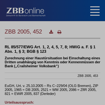
ZBB 2005, 452
RL 85/577/EWG Art. 1, 2, 4, 5, 7, 8; HWiG a. F. § 1
Abs. 1, § 3; BGB § 123
Zurechnung einer Haustürsituation bei Einschaltung eines
Dritten unabhängig von Kenntnis oder Kennenmüssen der
Bank („Crailsheimer Volksbank“)
ZBB 2005, 453
EuGH, Urt. v. 25.10.2005 – Rs C–229/04 (OLG Bremen), ZIP
2005, 1965 = DB 2005, 2521 = WM 2005, 2086 = ZfIR 2005,
821 = EWiR 2005, 837 (Derleder)
Urteilsausspruch: