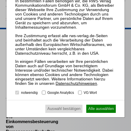
verhindern, dass die Verbraucher die Folgen der
Verwirklichung dieser Risiken tragen.
zurück
Passende Bücher
Kleindiek
Die Anfechtung der
Eröffnungsentscheidung
nach Art. 5 EuInsVO
Schröder
Datenschutzhinweisen
.
Die Reform des
Eigenkapitalersatzrechts
notwendig
Google Analytics
VG Wort
durch das MoMiG
Meliß
Auswahl bestätigen
Alle auswählen
Die
Einkommensbesteuerung
von