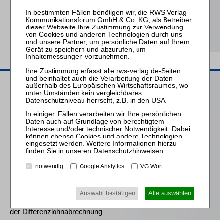
Holzapfel / Pöllath / Engelhardt / Fischer (Hrsg.)
Unternehmenskauf in
Recht und Praxis
Passende Seminare
25.08.2026
Praktiker-Webinar Vom Listenplatz zur Zulassung – Das neue
Berufsrecht der Insolvenzverwalter
09.11.2026
Datenschutzhinweisen
.
Frankfurt: Zertifizierte/r Sachbearbeiter:in Lohn und Gehalt in
notwendig
Google Analytics
VG Wort
der Insolvenz
16.09.2026
Auswahl bestätigen
Alle auswählen
Mitarbeiter-Webinar Herausforderungen und Praxistipps bei
der Differenzlohnabrechnung