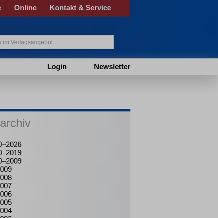
e
Online
Kontakt & Service
Login
Newsletter
archiv
0–2026
0–2019
0–2009
009
008
007
006
005
004