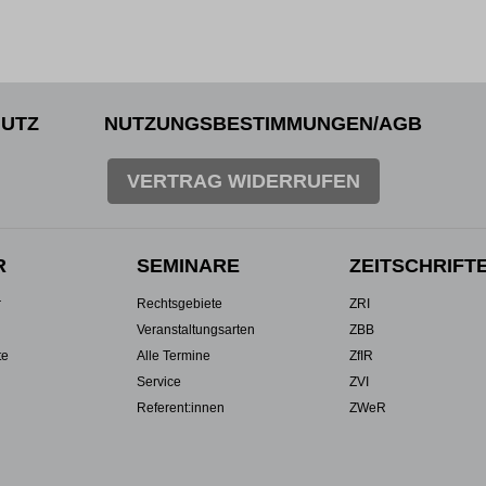
UTZ
NUTZUNGSBESTIMMUNGEN/AGB
VERTRAG WIDERRUFEN
R
SEMINARE
ZEITSCHRIFT
r
Rechtsgebiete
ZRI
Veranstaltungsarten
ZBB
te
Alle Termine
ZfIR
Service
ZVI
Referent:innen
ZWeR