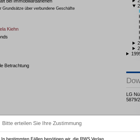
2
ft bei Immobiliardarlehen
2
der Grundsätze über verbundene Geschäfte
ela Kiehn
onds
2
2
199
le Betrachtung
Dow
LG Nür
5879/
Entschädigungseinrichtung der