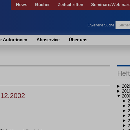
News
Bücher
Zeitschriften
Seminare/Webinar
Erweiterte Suche
r Autor:innen
Aboservice
Über uns
Heft
202
201
.12.2002
200
2
2
2
2
2
2