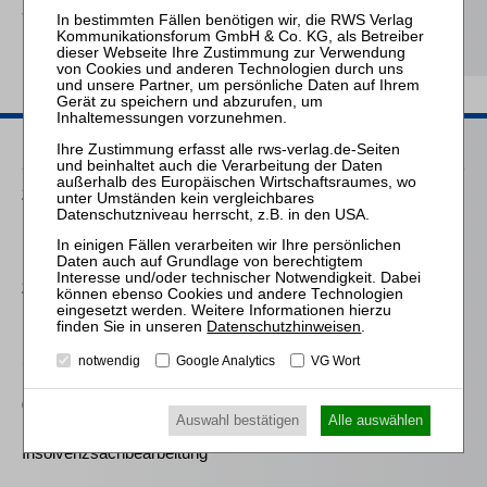
Schneeballsysteme der
Kapitalanlage
Passende Seminare
25.08.2026
Praktiker-Webinar Vom Listenplatz zur Zulassung – Das neue
Berufsrecht der Insolvenzverwalter
25.11.2026
Praktiker-Webinar Stakeholder Management und
Datenschutzhinweisen
.
Kommunikation - essenziell für erfolgreiche
Sanierungsverfahren
notwendig
Google Analytics
VG Wort
07.09.2026
Auswahl bestätigen
Alle auswählen
Mitarbeiter-Webinar Einführung in die
Insolvenzsachbearbeitung