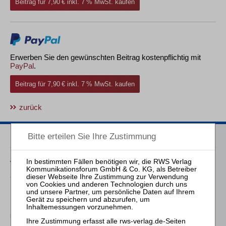
Beitrag für 7,90 € inkl. 7 % MwSt. kaufen
Erwerben Sie den gewünschten Beitrag kostenpflichtig mit
PayPal
.
Beitrag für 7,90 € inkl. 7 % MwSt. kaufen
zurück
Passende Bücher
von Wilmowsky
Schneeballsysteme der
Kapitalanlage
Holzapfel / Pöllath / Engelhardt / Fischer (Hrsg.)
Unternehmenskauf in
Recht und Praxis