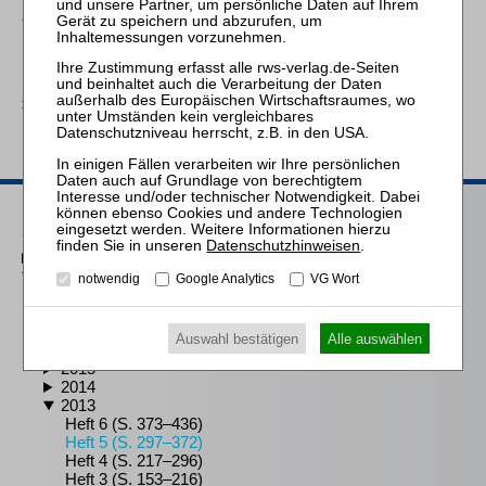
Thomas Söbbing
Banken und Cloud Computing
Die bankaufsichtsrechtliche Zulässigkeit von Cloud Computing
ZBB 2013, 364
Heftarchiv
Datenschutzhinweisen
.
2020–2026
2010–2019
notwendig
Google Analytics
VG Wort
2019
2018
2017
Auswahl bestätigen
Alle auswählen
2016
2015
2014
2013
Heft 6 (S. 373–436)
Heft 5 (S. 297–372)
Heft 4 (S. 217–296)
Heft 3 (S. 153–216)