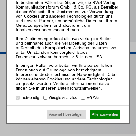
Kübler † / Bork / Prütting (Hrsg.)
HRI I – Handbuch
Restrukturierung vor der
Insolvenz
Passende Seminare
24.09.2026
Praktiker-Webinar Das Sanierungsgutachten nach IDW S 6
Datenschutzhinweisen
.
09.03.2027
notwendig
Google Analytics
VG Wort
Praktiker-Webinar Das Sanierungsgutachten nach IDW S 6
23.09.2027
Auswahl bestätigen
Alle auswählen
Praktiker-Webinar Das Sanierungsgutachten nach IDW S 6