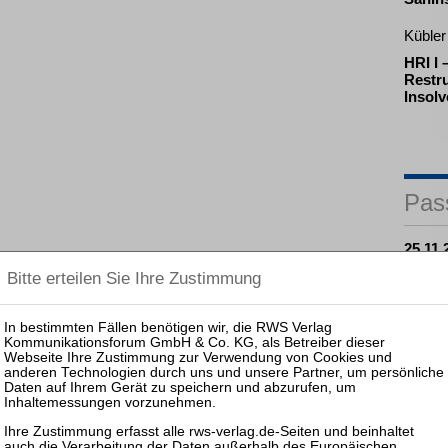
Kübler 
HRI I
Restru
Insol
Pas
25.11.
Prakti
und Ko
Sanier
25.08.
Prakti
Zulass
Insolv