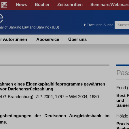
News
Bücher
Zeitschriften
Seminare/Webinar
Erweiterte Suche
r Autor:innen
Aboservice
Über uns
Pas
ahmen eines Eigenkapitalhilfeprogramms gewährten
Frind 
 vor Darlehensrückzahlung
Best P
(OLG Brandenburg), ZIP 2004, 1797 = WM 2004, 1680
und
Sanie
agsbedingungen der Deutschen Ausgleichsbank im
Hölzle
mms.
Praxis
SanIn