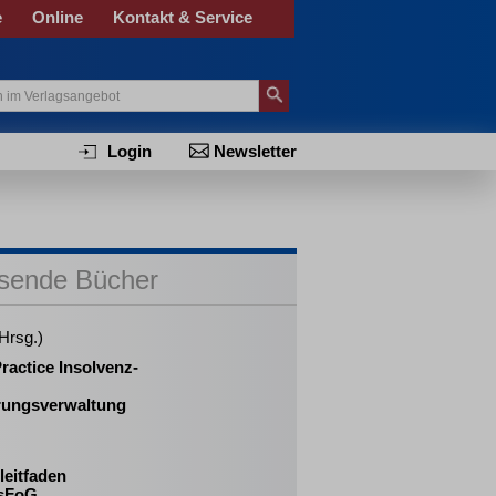
e
Online
Kontakt & Service
Login
Newsletter
sende Bücher
(Hrsg.)
ractice Insolvenz-
rungsverwaltung
leitfaden
sFoG