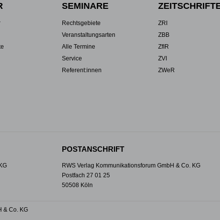
R
SEMINARE
ZEITSCHRIFT
r
Rechtsgebiete
ZRI
Veranstaltungsarten
ZBB
te
Alle Termine
ZfIR
Service
ZVI
Referent:innen
ZWeR
POSTANSCHRIFT
 KG
RWS Verlag Kommunikationsforum GmbH & Co. KG
Postfach 27 01 25
50508 Köln
 & Co. KG