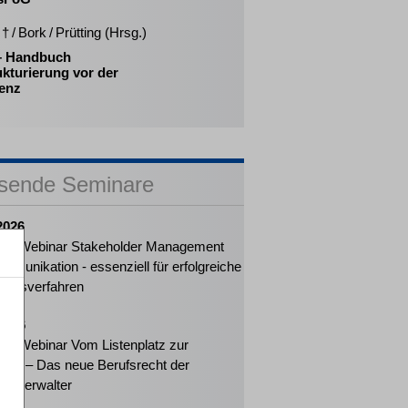
† / Bork / Prütting (Hrsg.)
 – Handbuch
kturierung vor der
venz
sende Seminare
2026
ker-Webinar Stakeholder Management
mmunikation - essenziell für erfolgreiche
ungsverfahren
2026
ker-Webinar Vom Listenplatz zur
ung – Das neue Berufsrecht der
enzverwalter