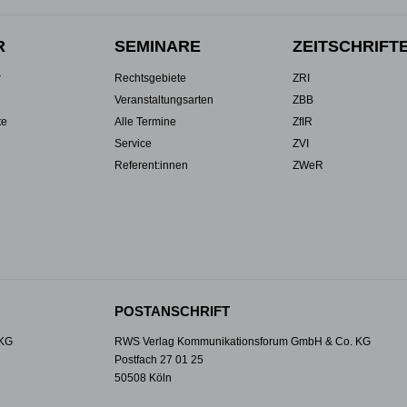
R
SEMINARE
ZEITSCHRIFT
r
Rechtsgebiete
ZRI
Veranstaltungsarten
ZBB
te
Alle Termine
ZfIR
Service
ZVI
Referent:innen
ZWeR
POSTANSCHRIFT
 KG
RWS Verlag Kommunikationsforum GmbH & Co. KG
Postfach 27 01 25
50508 Köln