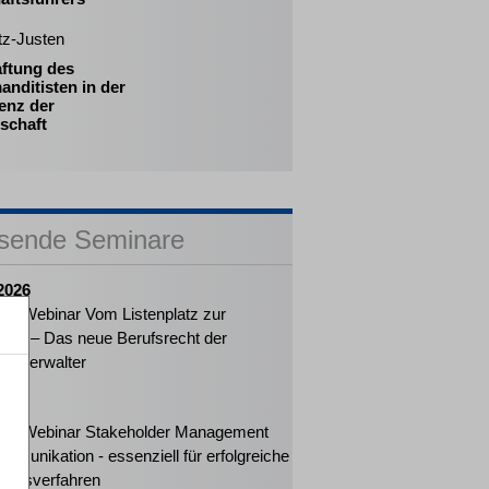
tz-Justen
aftung des
nditisten in der
enz der
schaft
sende Seminare
2026
ker-Webinar Vom Listenplatz zur
ung – Das neue Berufsrecht der
enzverwalter
2026
ker-Webinar Stakeholder Management
mmunikation - essenziell für erfolgreiche
ungsverfahren