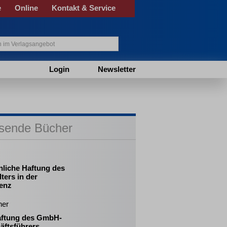
e
Online
Kontakt & Service
Login
Newsletter
sende Bücher
nliche Haftung des
ters in der
venz
her
aftung des GmbH-
äftsführers