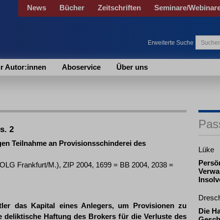
News
Bücher
Zeitschriften
Seminare/Webinar
Erweiterte Suche
r Autor:innen
Aboservice
Über uns
Pas
s. 2
gen Teilnahme an Provisionsschinderei des
Lüke
Persö
(OLG Frankfurt/M.), ZIP 2004, 1699 = BB 2004, 2038 =
Verwal
Insol
Dresc
tler das Kapital eines Anlegers, um Provisionen zu
Die H
 deliktische Haftung des Brokers für die Verluste des
Gesch