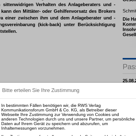
sittenwidrigen Verhalten des Anlageberaters und -
Schmi
er kann den Mittäter- oder Gehilfenvorsatz des Brokers
twa einer zwischen ihm und dem Anlageberater und -
Die H
Komma
ngsvereinbarung (kick-back) unter Berücksichtigung
Insolv
stellen.
Gesell
Pas
25.08.
Prakti
Zulass
Insolv
25.11.
Prakti
und Ko
Sanier