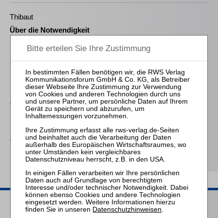
Thibaut
Über die Notwendigkeit
neuer berufsrechtlicher
Regelungen für
Insolvenzverwalter
Schröder
Die Reform des
Eigenkapitalersatzrechts
durch das MoMiG
Falk
Die Verwirkung der
Vergütung des
Insolvenzverwalters
Passende Seminare
Datenschutzhinweisen
.