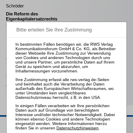
Schröder
Die Reform des
Eigenkapitalersatzrechts
durch das MoMiG
Meyer
Die Freigabe der
selbständigen Tätigkeit
nach § 35 Abs. 2 InsO aus
arbeitsrechtlicher
Perspektive
Achsnick / Opp
Die doppelnützige
Treuhand in der
Sanierung
Passende Seminare
Datenschutzhinweisen
.