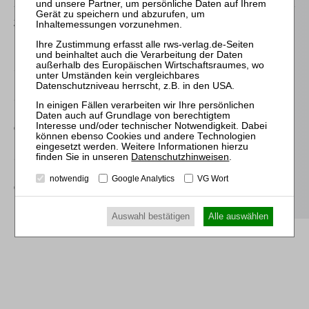
25.11.2026
Praktiker-Webinar Stakeholder Management und
Kommunikation - essenziell für erfolgreiche
Sanierungsverfahren
16.09.2026
Mitarbeiter-Webinar Herausforderungen und Praxistipps bei
der Differenzlohnabrechnung
17.02.2027
Datenschutzhinweisen
.
Mitarbeiter-Webinar Herausforderungen und Praxistipps bei
notwendig
Google Analytics
VG Wort
der Differenzlohnabrechnung
Auswahl bestätigen
Alle auswählen