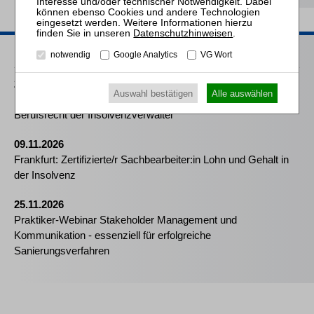
Datenschutzhinweisen
.
Passende Seminare
notwendig
Google Analytics
VG Wort
25.08.2026
Auswahl bestätigen
Alle auswählen
Praktiker-Webinar Vom Listenplatz zur Zulassung – Das neue
Berufsrecht der Insolvenzverwalter
09.11.2026
Frankfurt: Zertifizierte/r Sachbearbeiter:in Lohn und Gehalt in
der Insolvenz
25.11.2026
Praktiker-Webinar Stakeholder Management und
Kommunikation - essenziell für erfolgreiche
Sanierungsverfahren