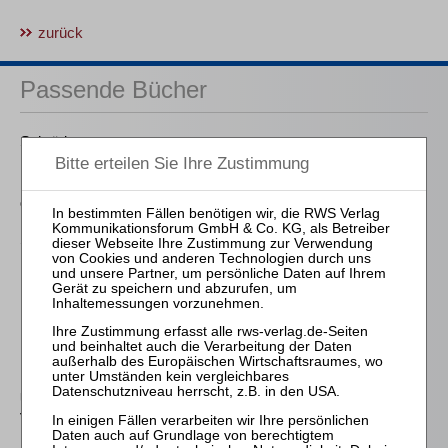
zurück
Passende Bücher
Schröder
Die Reform des
Eigenkapitalersatzrechts
durch das MoMiG
Sudergat
Kontopfändung und P-
Konto
Klostermann
Die absolute und die
relative Vorrangregel im
Recht der
Unternehmensreorganisa
tion