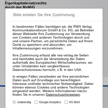
Eigenkapitalersatzrechts
durch das MoMiG
Sahrmann
Praxis der Zu- und
Abschläge bei der
Vergütung des
(vorläufigen)
Insolvenzverwalters
Schmitz-Justen
Die Haftung des
Kommanditisten in der
Insolvenz der
Gesellschaft
Passende Seminare
Datenschutzhinweisen
.
notwendig
Google Analytics
VG Wort
25.08.2026