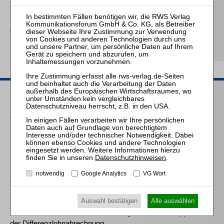
Fröhlich
Der selbstständig tätige
Globalzedent in der
Insolvenz
Passende Seminare
25.08.2026
Praktiker-Webinar Vom Listenplatz zur Zulassung – Das neue
Berufsrecht der Insolvenzverwalter
16.09.2026
Datenschutzhinweisen
.
Mitarbeiter-Webinar Herausforderungen und Praxistipps bei
notwendig
Google Analytics
VG Wort
der Differenzlohnabrechnung
17.02.2027
Auswahl bestätigen
Alle auswählen
Mitarbeiter-Webinar Herausforderungen und Praxistipps bei
der Differenzlohnabrechnung