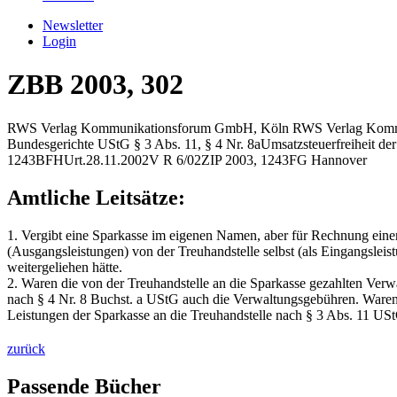
Newsletter
Login
ZBB 2003, 302
RWS Verlag Kommunikationsforum GmbH, Köln
RWS Verlag Komm
Bundesgerichte
UStG § 3 Abs. 11, § 4 Nr. 8a
Umsatzsteuerfreiheit de
1243
BFH
Urt.
28.11.2002
V R 6/02
ZIP 2003, 1243
FG Hannover
Amtliche Leitsätze:
1. Vergibt eine Sparkasse im eigenen Namen, aber für Rechnung einer
(Ausgangsleistungen) von der Treuhandstelle selbst (als Eingangsleist
weitergeliehen hätte.
2. Waren die von der Treuhandstelle an die Sparkasse gezahlten Verw
nach § 4 Nr. 8 Buchst. a UStG auch die Verwaltungsgebühren. Waren d
Leistungen der Sparkasse an die Treuhandstelle nach § 3 Abs. 11 USt
zurück
Passende Bücher