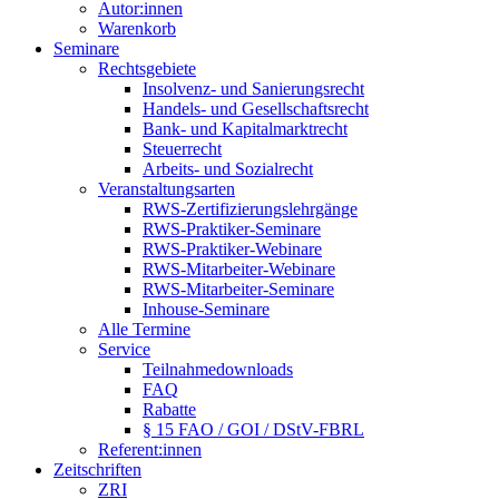
Autor:innen
Warenkorb
Seminare
Rechtsgebiete
Insolvenz- und Sanierungsrecht
Handels- und Gesellschaftsrecht
Bank- und Kapitalmarktrecht
Steuerrecht
Arbeits- und Sozialrecht
Veranstaltungsarten
RWS-Zertifizierungslehrgänge
RWS-Praktiker-Seminare
RWS-Praktiker-Webinare
RWS-Mitarbeiter-Webinare
RWS-Mitarbeiter-Seminare
Inhouse-Seminare
Alle Termine
Service
Teilnahmedownloads
FAQ
Rabatte
§ 15 FAO / GOI / DStV-FBRL
Referent:innen
Zeitschriften
ZRI