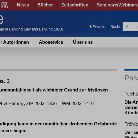
News
Bücher
Zeitschriften
Seminare/Webinar
Erweiterte Suche
r Autor:innen
Aboservice
Über uns
Pas
s. 3
ngsunfähigkeit als wichtiger Grund zur fristlosen
Feicht
Die A
 (OLG Hamm), ZIP 2003, 1336 = WM 2003, 1416
Betrie
Kündi
ündigung kann in der unmittelbar drohenden Gefahr der
Fröhli
hmers liegen.
Der se
Global