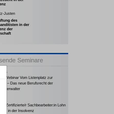
venz
tz-Justen
aftung des
nditisten in der
enz der
schaft
sende Seminare
2026
ker-Webinar Vom Listenplatz zur
ung – Das neue Berufsrecht der
enzverwalter
2026
rt: Zertifizierte/r Sachbearbeiter:in Lohn
halt in der Insolvenz