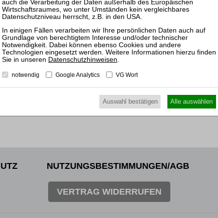
14.10.
Mitarb
Insolv
Datenschutzhinweisen
.
notwendig
Google Analytics
VG Wort
Auswahl bestätigen
Alle auswählen
UTZ
NUTZUNGSBESTIMMUNGEN/AGB
VERTRAG WIDERRUFEN