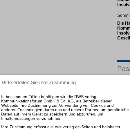
Insol
Schmi
Die H
Komma
Insolv
Gesell
Pas
25.08.
Prakti
Zulass
Insolv
09.11.
Frankfu
und Ge