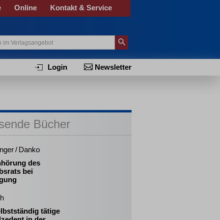
e
Online
Kontakt & Service
Login
Newsletter
sende Bücher
inger / Danko
nhörung des
bsrats bei
gung
ch
lbstständig tätige
zedent in der