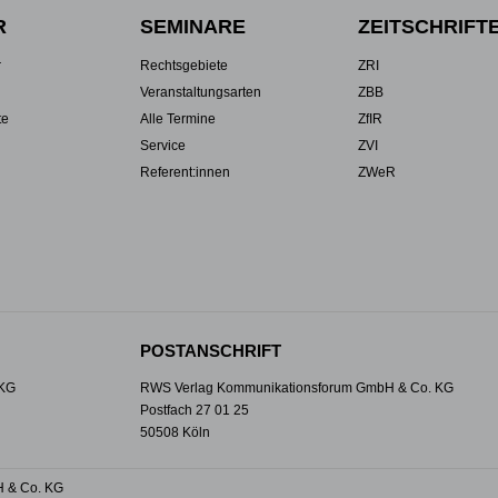
R
SEMINARE
ZEITSCHRIFT
r
Rechtsgebiete
ZRI
Veranstaltungsarten
ZBB
te
Alle Termine
ZfIR
Service
ZVI
Referent:innen
ZWeR
POSTANSCHRIFT
 KG
RWS Verlag Kommunikationsforum GmbH & Co. KG
Postfach 27 01 25
50508 Köln
 & Co. KG