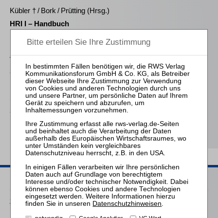
Kübler † / Bork / Prütting (Hrsg.)
HRI I – Handbuch
Restrukturierung vor der
Insolvenz
von Wilmowsky
Schneeballsysteme der
Kapitalanlage
Schmittmann / Duda
Steuerstrafrechtliche
Risiken in Krise und
Insolvenz
Passende Seminare
25.11.2026
Datenschutzhinweisen
.
Praktiker-Webinar Stakeholder Management und