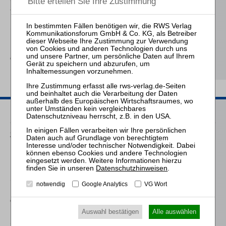
Sanierungsverwaltung
Schröder
Die Reform des
Eigenkapitalersatzrechts
durch das MoMiG
Passende Seminare
25.08.2026
Praktiker-Webinar Vom Listenplatz zur Zulassung – Das neue
Berufsrecht der Insolvenzverwalter
Datenschutzhinweisen
.
16.09.2026
notwendig
Google Analytics
VG Wort
Mitarbeiter-Webinar Herausforderungen und Praxistipps bei
der Differenzlohnabrechnung
Auswahl bestätigen
Alle auswählen
17.02.2027