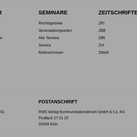
R
SEMINARE
ZEITSCHRIFT
r
Rechtsgebiete
ZRI
Veranstaltungsarten
ZBB
te
Alle Termine
ZfIR
Service
ZVI
Referent:innen
ZWeR
POSTANSCHRIFT
 KG
RWS Verlag Kommunikationsforum GmbH & Co. KG
Postfach 27 01 25
50508 Köln