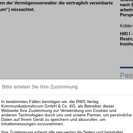
nn der Vermögensverwalter die vertraglich vereinbarte
nach §
tum“) missachtet.
arbeit
Persp
Kübler 
HRI I
Restru
Insol
Pas
25.08.
Prakti
Zulass
Insolv
11.11.
Mitarb