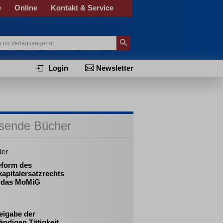
e
Online
Kontakt & Service
Login
Newsletter
sende Bücher
der
eform des
apitalersatzrechts
 das MoMiG
eigabe der
ändigen Tätigkeit