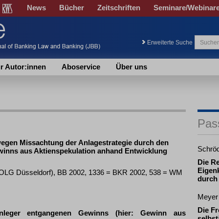
News
Bücher
Zeitschriften
Seminare/Webinar
Erweiterte Suche
r Autor:innen
Aboservice
Über uns
Pas
wegen Missachtung der Anlagestrategie durch den
Schrö
inns aus Aktienspekulation anhand Entwicklung
Die R
Eigenk
1 (OLG Düsseldorf), BB 2002, 1336 = BKR 2002, 538 = WM
durch
Meyer
Die Fr
nleger entgangenen Gewinns (hier: Gewinn aus
selbst