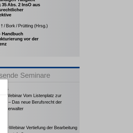
 35 Abs. 2 InsO aus
srechtlicher
ektive
† / Bork / Prütting (Hrsg.)
 – Handbuch
kturierung vor der
venz
sende Seminare
2026
ker-Webinar Vom Listenplatz zur
ung – Das neue Berufsrecht der
enzverwalter
2026
eiter-Webinar Vertiefung der Bearbeitung