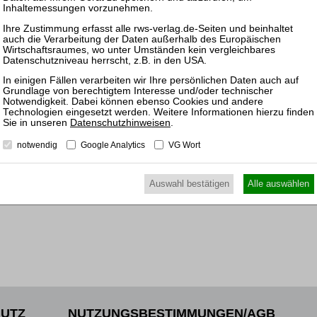
Insolv
16.09.
Mitarb
Praxis
17.02.
Mitarb
Praxis
Datenschutzhinweisen
.
notwendig
Google Analytics
VG Wort
Auswahl bestätigen
Alle auswählen
UTZ
NUTZUNGSBESTIMMUNGEN/AGB