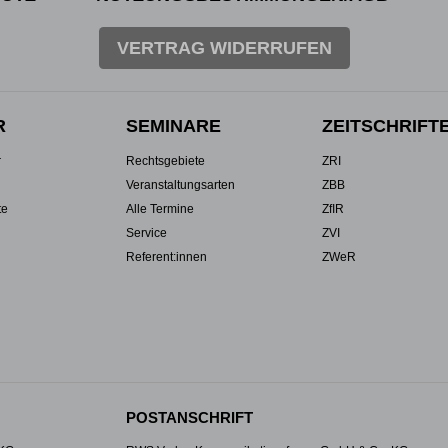
VERTRAG WIDERRUFEN
R
SEMINARE
ZEITSCHRIFT
r
Rechtsgebiete
ZRI
Veranstaltungsarten
ZBB
te
Alle Termine
ZfIR
Service
ZVI
Referent:innen
ZWeR
POSTANSCHRIFT