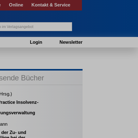
e
Online
Kontakt & Service
Login
Newsletter
sende Bücher
(Hrsg.)
ractice Insolvenz-
rungsverwaltung
ann
 der Zu- und
läge bei der