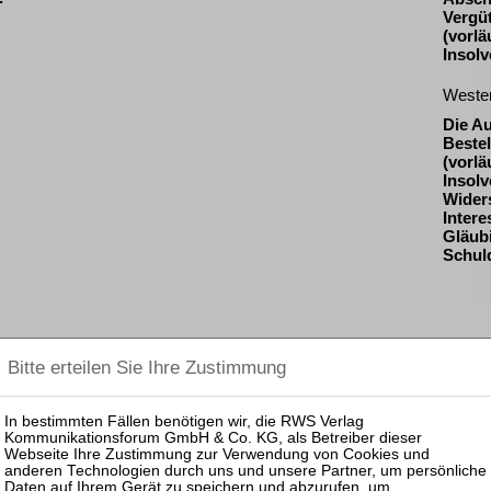
Vergü
(vorlä
Insol
Weste
Die A
Beste
(vorlä
Insolv
Widers
Inter
Gläub
Schul
Pas
25.08.
Prakti
Zulass