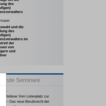
tung des
ufigen)
venzverwalters
rmann
uswahl und die
llung des
ufigen)
enzverwalters im
treit der
essen von
igern und
dner
sende Seminare
2026
ker-Webinar Vom Listenplatz zur
ung – Das neue Berufsrecht der