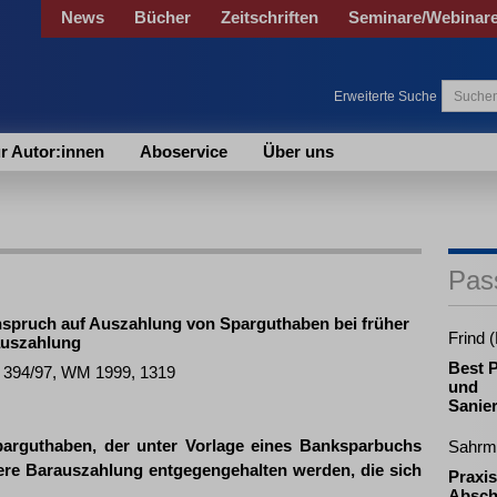
News
Bücher
Zeitschriften
Seminare/Webinar
Erweiterte Suche
r Autor:innen
Aboservice
Über uns
Pas
nspruch auf Auszahlung von Sparguthaben bei früher
Frind 
rauszahlung
Best P
C 394/97, WM 1999, 1319
und
Sanie
arguthaben, der unter Vorlage eines Banksparbuchs
Sahrm
here Barauszahlung entgegengehalten werden, die sich
Praxis
.
Absch