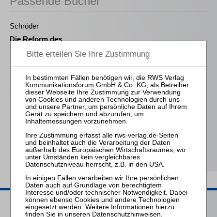
Passende Bücher
Schröder
Die Reform des
Eigenkapitalersatzrechts
durch das MoMiG
Falk
Die Verwirkung der
Vergütung des
Insolvenzverwalters
Kübler † / Bork / Prütting (Hrsg.)
HRI I – Handbuch
Restrukturierung vor der
Insolvenz
Passende Seminare
Datenschutzhinweisen
.